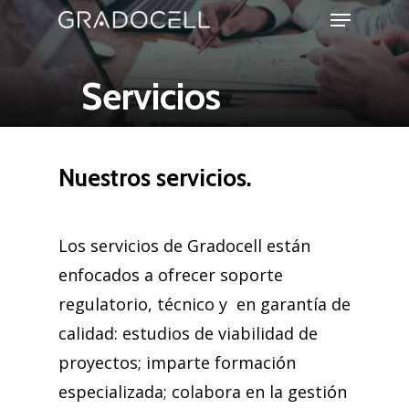
Menu
Skip
to
Close
main
S
e
r
v
i
c
i
o
s
Menu
content
Nuestros servicios.
Los servicios de Gradocell están
enfocados a ofrecer soporte
regulatorio, técnico y en garantía de
calidad: estudios de viabilidad de
proyectos; imparte formación
especializada; colabora en la gestión