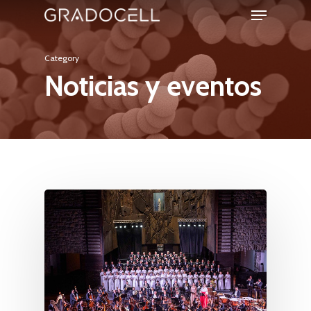
Menu
Skip
to
Close
main
Category
Menu
Noticias y eventos
content