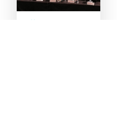
Noticias y eventos
Gradocell participa en
Farmaforum 2018
El pasado 8 de marzo de 2018,
Rossana García, Directora
técnica de Gradocell,
participó en la mesa redonda:
"Contract Manufacturing
Organization (CMO) partner
estratégico en desarrollo y
fabricación de terapias…